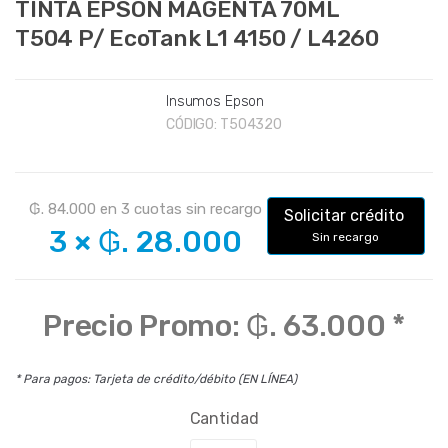
TINTA EPSON MAGENTA 70ML
T504 P/ EcoTank L1 4150 / L4260
Insumos Epson
CÓDIGO:
T504320
₲. 84.000
en
3
cuotas sin recargo
Solicitar crédito
3
×
₲. 28.000
Sin recargo
Precio Promo:
₲. 63.000
*
* Para pagos: Tarjeta de crédito/débito (EN LÍNEA)
Cantidad