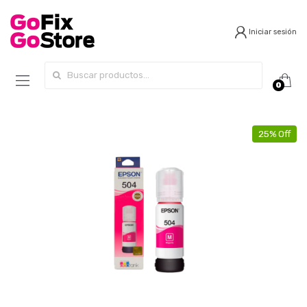
Iniciar sesión
Search for:
0
25% Off