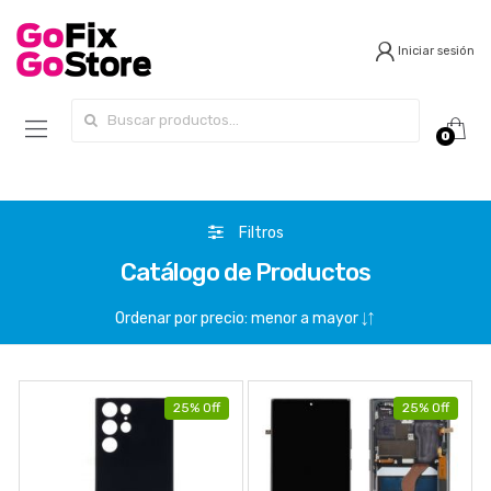
Iniciar sesión
Search for:
0
Filtros
Catálogo de Productos
25% Off
25% Off