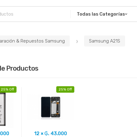
aración & Repuestos Samsung
Samsung A21S
de Productos
25% Off
25% Off
.000
12 × ₲. 43.000