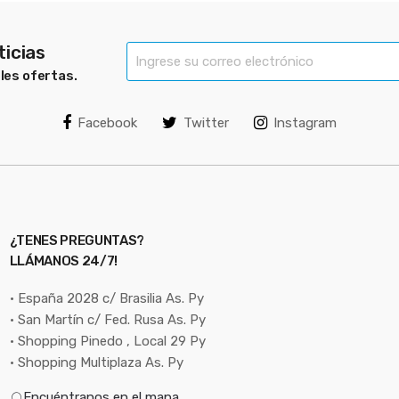
ticias
bles ofertas.
Facebook
Twitter
Instagram
¿TENES PREGUNTAS?
LLÁMANOS 24/7!
• España 2028 c/ Brasilia As. Py
• San Martín c/ Fed. Rusa As. Py
• Shopping Pinedo , Local 29 Py
• Shopping Multiplaza As. Py
Encuéntranos en el mapa