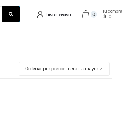
Tu compra
Iniciar sesión
0
₲. 0