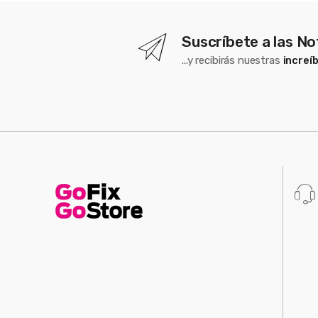
Suscríbete a las No
...y recibirás nuestras
increí