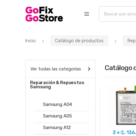
B
u
s
c
a
Inicio
Catálogo de productos
Rep
r
p
o
Catálogo 
r
Ver todas las categorías
:
Reparación & Repuestos
Samsung
Samsung A04
Samsung A05
Samsung A12
3 × ₲. 136