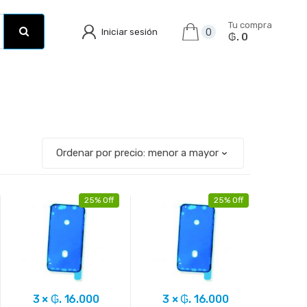
Tu compra
Iniciar sesión
0
₲. 0
25% Off
25% Off
3 × ₲. 16.000
3 × ₲. 16.000