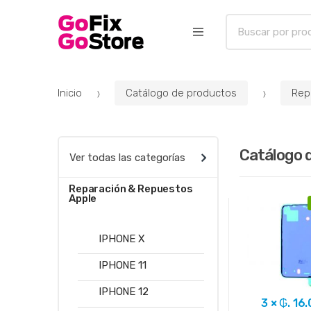
B
u
s
c
a
Inicio
Catálogo de productos
Rep
r
p
o
Catálogo 
r
Ver todas las categorías
:
Reparación & Repuestos
Apple
IPHONE X
IPHONE 11
IPHONE 12
3 × ₲. 16