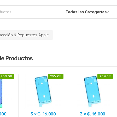
aración & Repuestos Apple
de Productos
25% Off
25% Off
25% Off
.000
3 × ₲. 16.000
3 × ₲. 16.000