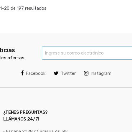
1–20 de 197 resultados
ticias
bles ofertas.
Facebook
Twitter
Instagram
¿TENES PREGUNTAS?
LLÁMANOS 24/7!
• España 2028 c/ Brasilia As. Py