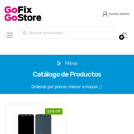
Iniciar sesión
Search for:
0
Filtros
Catálogo de Productos
25% Off