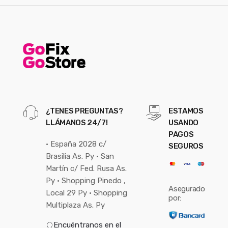
¿TENES PREGUNTAS?
ESTAMOS
LLÁMANOS 24/7!
USANDO
PAGOS
• España 2028 c/
SEGUROS
Brasilia As. Py • San
Martín c/ Fed. Rusa As.
Py • Shopping Pinedo ,
Asegurado
Local 29 Py • Shopping
por:
Multiplaza As. Py
Encuéntranos en el