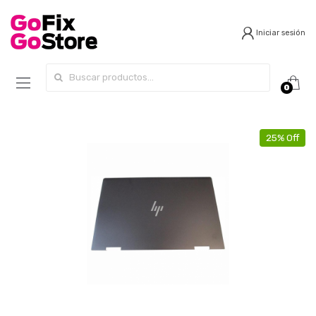
Iniciar sesión
Search for:
0
25% Off