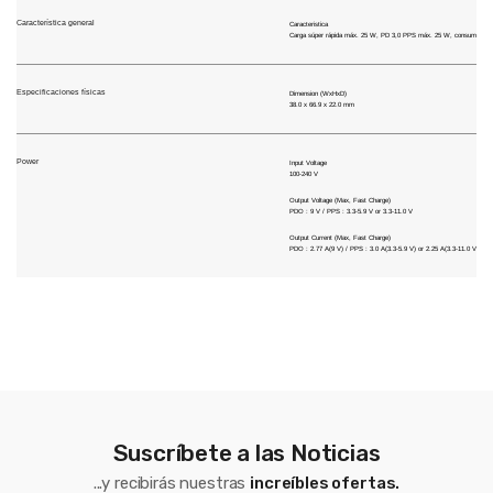
Característica general
Caracteristica
Carga súper rápida máx. 25 W, PD 3,0 PPS máx. 25 W, consumo de e
Especificaciones físicas
Dimension (WxHxD)
38.0 x 66.9 x 22.0 mm
Power
Input Voltage
100-240 V
Output Voltage (Max, Fast Charge)
PDO : 9 V / PPS : 3.3-5.9 V or 3.3-11.0 V
Output Current (Max, Fast Charge)
PDO : 2.77 A(9 V) / PPS : 3.0 A(3.3-5.9 V) or 2.25 A(3.3-11.0 V)
Suscríbete a las Noticias
...y recibirás nuestras
increíbles ofertas.