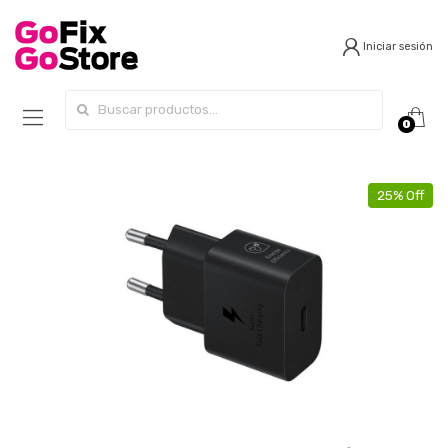
Iniciar sesión
Search for:
0
25% Off