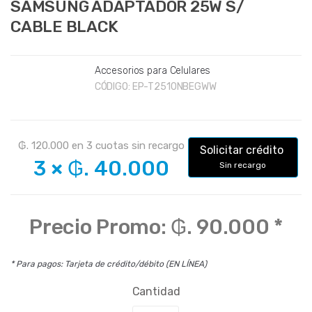
SAMSUNG ADAPTADOR 25W S/
CABLE BLACK
Accesorios para Celulares
CÓDIGO:
EP-T2510NBEGWW
₲. 120.000
en
3
cuotas sin recargo
Solicitar crédito
3
×
₲. 40.000
Sin recargo
Precio Promo:
₲. 90.000
*
* Para pagos: Tarjeta de crédito/débito (EN LÍNEA)
Cantidad