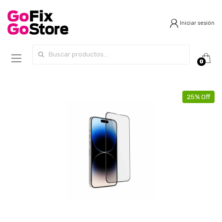
Iniciar sesión
Search for:
0
25% Off