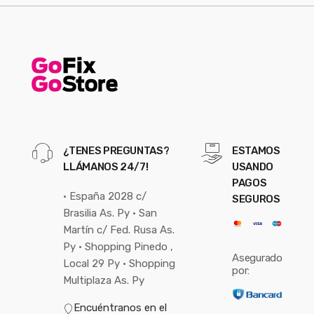
¿TENES PREGUNTAS?
ESTAMOS
LLÁMANOS 24/7!
USANDO
PAGOS
• España 2028 c/
SEGUROS
Brasilia As. Py • San
Martín c/ Fed. Rusa As.
Py • Shopping Pinedo ,
Asegurado
Local 29 Py • Shopping
por:
Multiplaza As. Py
Encuéntranos en el