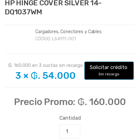
HP HINGE COVER SILVER 14-
DQ1037WM
Cargadores, Conectores y Cables
CÓDIGO:
L64911-001
₲. 160.000
en
3
cuotas sin recargo
Solicitar crédito
3
×
₲. 54.000
Sin recargo
Precio Promo:
₲. 160.000
Cantidad