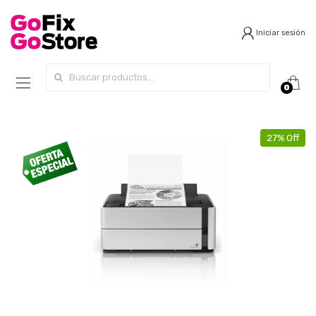
Iniciar sesión
Search for:
0
27% Off