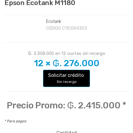
Epson Ecotank M1180
Ecotank
CÓDIGO:
C11CG94303
₲. 3.308.000
en
12
cuotas sin recargo
12
×
₲. 276.000
Solicitar crédito
Sin recargo
Precio Promo:
₲. 2.415.000
*
* Para pagos:
Cantidad