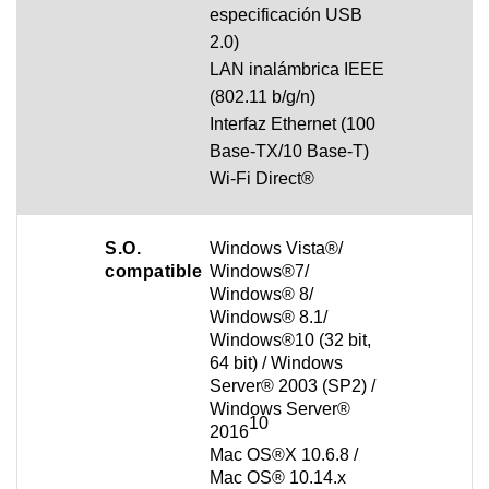
especificación USB
2.0)
LAN inalámbrica IEEE
(802.11 b/g/n)
Interfaz Ethernet (100
Base-TX/10 Base-T)
Wi-Fi Direct®
S.O.
Windows Vista®/
compatible
Windows®7/
Windows® 8/
Windows® 8.1/
Windows®10 (32 bit,
64 bit) / Windows
Server® 2003 (SP2) /
Windows Server®
10
2016
Mac OS®X 10.6.8 /
Mac OS® 10.14.x