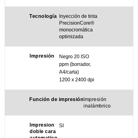
Tecnología
I
nyección de tinta
PrecisionCore®
monocromática
optimizada
Impresión
Negro 20 ISO
ppm (borrador,
A4/carta)
1200 x 2400 dpi
Función
de
impresión
Impresión
inalámbrico
Impresion
SI
doble cara
automatico