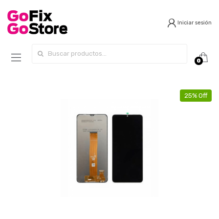
Iniciar sesión
Search for:
0
25% Off