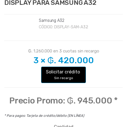
DISPLAY PARA SAMSUNG A32
Samsung A32
CÓDIGO:
DISPLAY-SAM-A32
₲. 1.260.000
en
3
cuotas sin recargo
3
×
₲. 420.000
Solicitar crédito
Sin recargo
Precio Promo:
₲. 945.000
*
* Para pagos: Tarjeta de crédito/débito (EN LÍNEA)
Cantidad