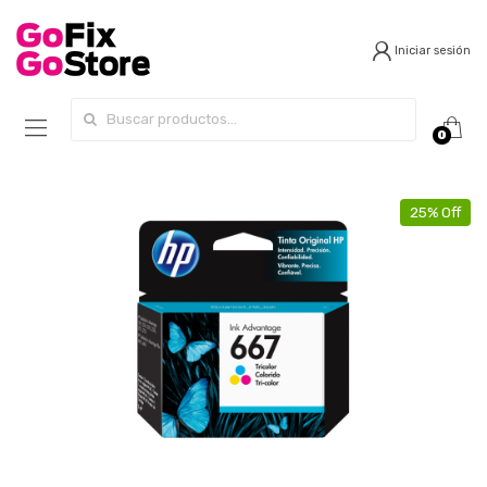
Iniciar sesión
Search for:
0
25% Off