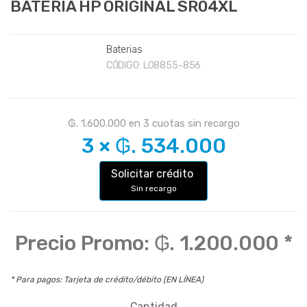
BATERIA HP ORIGINAL SR04XL
Baterias
CÓDIGO:
L08855-856
₲. 1.600.000
en
3
cuotas sin recargo
3
×
₲. 534.000
Solicitar crédito
Sin recargo
Precio Promo:
₲. 1.200.000
*
* Para pagos: Tarjeta de crédito/débito (EN LÍNEA)
Cantidad