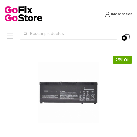
Iniciar sesión
Search for:
0
25% Off