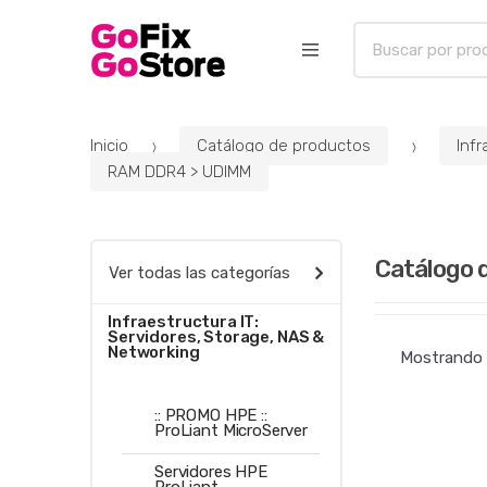
B
u
s
c
a
Inicio
Catálogo de productos
Infr
r
RAM DDR4 > UDIMM
p
o
r
Catálogo 
:
Ver todas las categorías
Infraestructura IT:
Servidores, Storage, NAS &
Networking
Mostrando 
:: PROMO HPE ::
ProLiant MicroServer
Servidores HPE
ProLiant