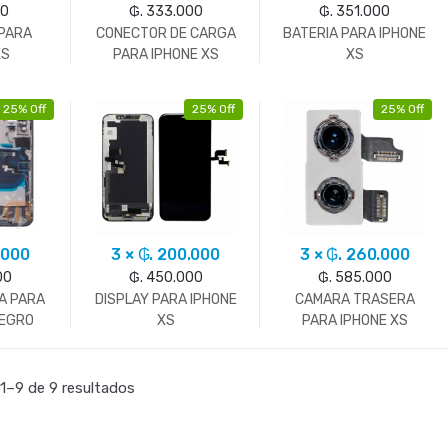
00
₲. 333.000
₲. 351.000
 PARA
CONECTOR DE CARGA
BATERIA PARA IPHONE
XS
PARA IPHONE XS
XS
25% Off
25% Off
25% Off
.000
3 × ₲. 200.000
3 × ₲. 260.000
00
₲. 450.000
₲. 585.000
A PARA
DISPLAY PARA IPHONE
CAMARA TRASERA
NEGRO
XS
PARA IPHONE XS
1–9 de 9 resultados