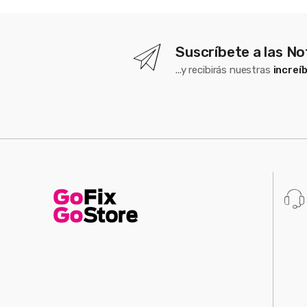
Suscríbete a las No
...y recibirás nuestras
increí