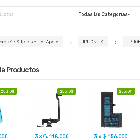
aración & Repuestos Apple
IPHONE X
IPHO
de Productos
25% Off
25% Off
25% Off
.000
3 × ₲. 148.000
3 × ₲. 156.000