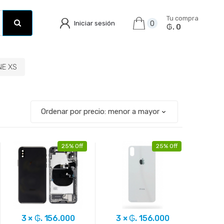
Tu compra
Iniciar sesión
0
₲. 0
NE XS
25% Off
25% Off
3 × ₲. 156.000
3 × ₲. 156.000