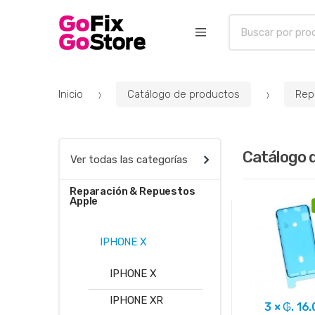
B
u
s
c
a
Inicio
Catálogo de productos
Rep
r
p
o
Catálogo 
r
Ver todas las categorías
:
Reparación & Repuestos
Apple
IPHONE X
IPHONE X
IPHONE XR
3 × ₲. 16