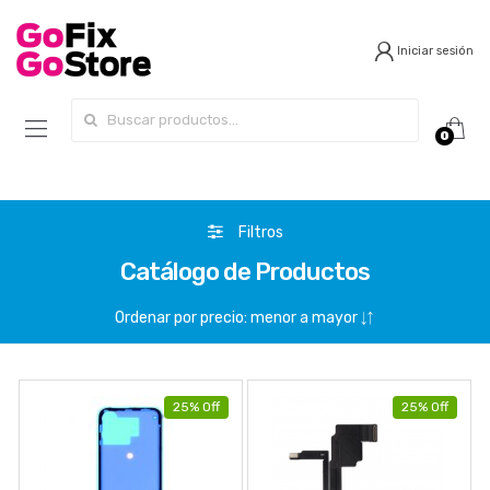
Iniciar sesión
Search for:
0
Filtros
Catálogo de Productos
25% Off
25% Off