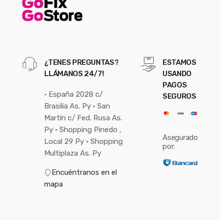
¿TENES PREGUNTAS?
ESTAMOS
LLÁMANOS 24/7!
USANDO
PAGOS
• España 2028 c/
SEGUROS
Brasilia As. Py • San
Martín c/ Fed. Rusa As.
Py • Shopping Pinedo ,
Asegurado
Local 29 Py • Shopping
por:
Multiplaza As. Py
Encuéntranos en el
mapa